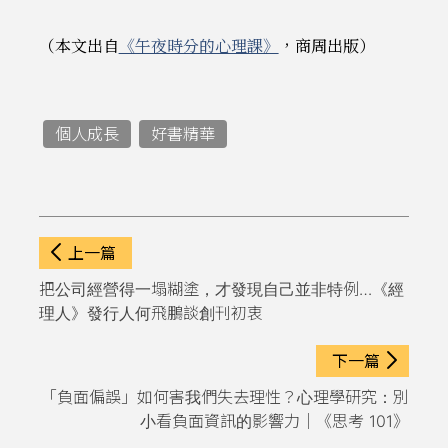
（本文出自
《午夜時分的心理課》
，商周出版）
個人成長
好書精華
上一篇
把公司經營得一塌糊塗，才發現自己並非特例…《經
理人》發行人何飛鵬談創刊初衷
下一篇
「負面偏誤」如何害我們失去理性？心理學研究：別
小看負面資訊的影響力｜《思考 101》