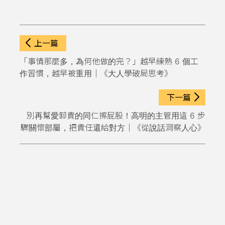
上一篇
「事情那麼多，為何他做的完？」越早練熟 6 個工
作習慣，越早被重用｜《大人學破局思考》
下一篇
別再幫愛卸責的同仁擦屁股！高明的主管用這 6 步
驟關懷部屬，把責任還給對方｜《從說話洞察人心》