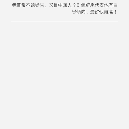
老闆常不聽勸告、又目中無人？6 個跡象代表他有自
戀傾向，最好快離職！