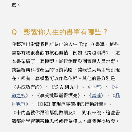
單。
Q｜影響你人生的書單有哪些？
我整理出影響我目前為止的人生 Top 10 書單，這些
書都有我很喜歡的核心價值。例如《跨越鴻溝》，這
本書架構了一套模型，從行銷開發到管理人員培育，
談論新興科技產品的行銷策略，讓我從菜鳥主管到現
在，都有一套模型可以作為依歸。其他的書分別是
《與成功有約》、《從 A 到 A+》、《
心流
》、《
生
命之核
》、《享受挑戰贏得漂亮》、《
真確
》、《
晶
片戰爭
》、《OKR 實現淨零碳排的行動計畫》、
《卡內基教你跟誰都能做朋友》，對我來說，這些書
籍都能學習到某種思考或行為模式，讓我獲得啟發。