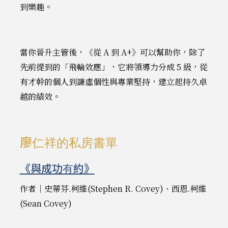
到樂趣。
當你晉升主管後，《從 A 到 A+》可以幫助你，除了
先前提到的「飛輪效應」，它將領導力分成 5 級，從
有才幹的個人到謙虛個性與專業堅持，建立起持久卓
越的績效。
廖仁祥的私房書單
《與成功有約》
作者｜史蒂芬.柯維(Stephen R. Covey)、西恩.柯維
(Sean Covey)