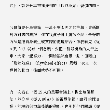
約》，就會分享書裡提到的「以終為始」習慣的圖。
我覺得要分享書籍，千萬不要太強硬的推薦，會斬斷
對方對書的興趣，這在我孩子身上屢試不爽，最好的
方法是跟自身發生或實際的處境結合，像我看完《從
A 到 A+》就有一個念頭，要把一群最優秀的人帶上
車，大家一起努力，一開始雖然會累一點，但藉由
「飛輪效應」（flywheel effect）累積一次又一次
運轉的動力，後面就勢不可擋。
有一次我在一個 15 人的重要會議上，拋出這個想
法，並分享《從 A 到 A+》的視覺簡報，讓同事們知
道，前端的努力靠後端的動能，也引起他們閱讀《從