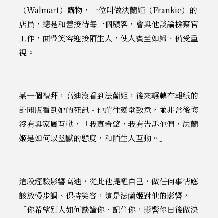
（Walmart）購物，一位叫做法蘭姬（Frankie）的
店員，總是和善接待每一個顧客，會與他談論檢察官
工作，面帶笑容迎接陌生人，使人賓至如歸、備受重
視。
某一個禮拜，高迪沒看到法蘭姬，後來輾轉在報紙的
訃聞版看到她的死訊。他前往靈堂致意，並非常後悔
沒有與家屬互動，「我真希望，我有告訴他們，法蘭
姬是如何以幽默的態度，和陌生人互動。」
這段經驗影響高迪，從此他提醒自己，做任何事情應
該放慢步調、保持笑容，這是法蘭姬對他的影響，
「你希望別人如何談論你、記住你，影響你日後做決