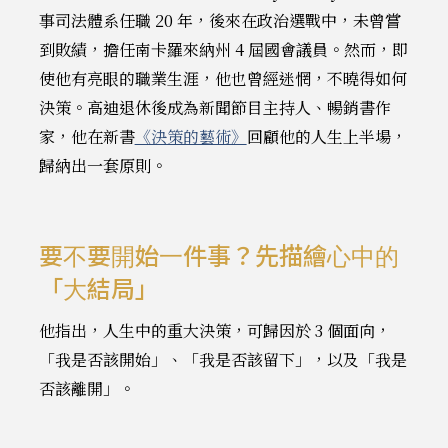
事司法體系任職 20 年，後來在政治選戰中，未曾嘗
到敗績，擔任南卡羅來納州 4 屆國會議員。然而，即
使他有亮眼的職業生涯，他也曾經迷惘，不曉得如何
決策。高迪退休後成為新聞節目主持人、暢銷書作
家，他在新書
《決策的藝術》
回顧他的人生上半場，
歸納出一套原則。
要不要開始一件事？先描繪心中的
「大結局」
他指出，人生中的重大決策，可歸因於 3 個面向，
「我是否該開始」、「我是否該留下」，以及「我是
否該離開」。