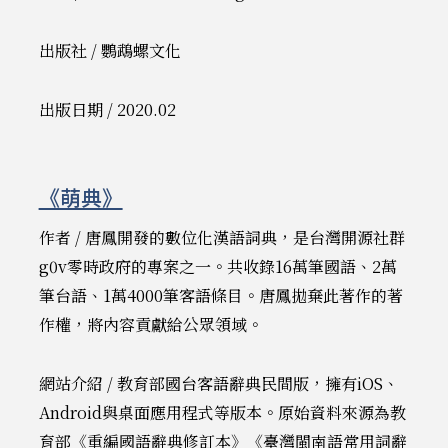
出版社 / 鸚鵡螺文化
出版日期 / 2020.02
《萌典》
作者 / 唐鳳開發的數位化漢語詞典，是台灣開源社群
g0v零時政府的專案之一。共收錄16萬筆國語、2萬
筆台語、1萬4000筆客語條目。唐鳳拋棄此著作的著
作權，將內容貢獻給公眾領域。
網站介紹 / 教育部國台客語辭典民間版，擁有iOS、
Android與桌面應用程式等版本。原始資料來源為教
育部《重編國語辭典修訂本》《臺灣閩南語常用詞辭