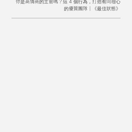
你是高情商的主管嗎？這 4 個行為，打造有同理心
的優質團隊｜《最佳狀態》