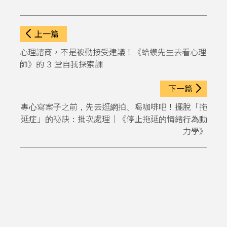
上一篇
心理諮商，不是被動接受建議！《蛤蟆先生去看心理
師》的 3 堂自我探索課
下一篇
專心寫案子之前，先去逛網拍、喝咖啡吧！擺脫「拖
延症」的祕訣：批次處理｜《停止拖延的情緒行為動
力學》