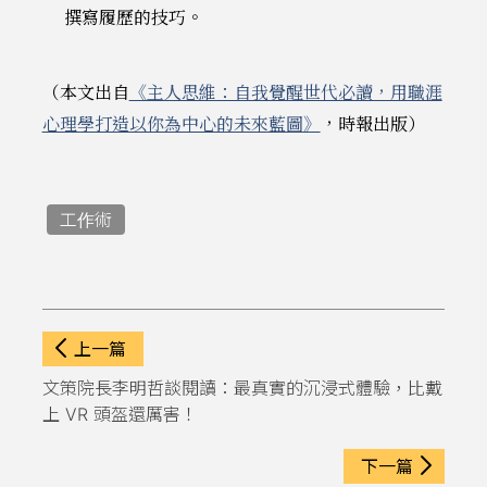
撰寫履歷的技巧。
（本文出自
《主人思維：自我覺醒世代必讀，用職涯
心理學打造以你為中心的未來藍圖》
，時報出版）
工作術
上一篇
文策院長李明哲談閱讀：最真實的沉浸式體驗，比戴
上 VR 頭盔還厲害！
下一篇