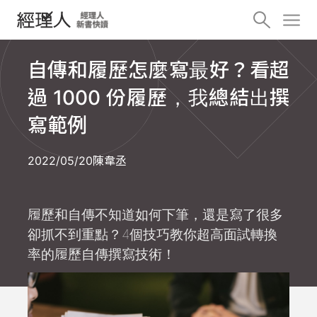
自傳和履歷怎麼寫最好？看超
過 1000 份履歷，我總結出撰
寫範例
2022/05/20
陳韋丞
履歷和自傳不知道如何下筆，還是寫了很多
卻抓不到重點？4個技巧教你超高面試轉換
率的履歷自傳撰寫技術！