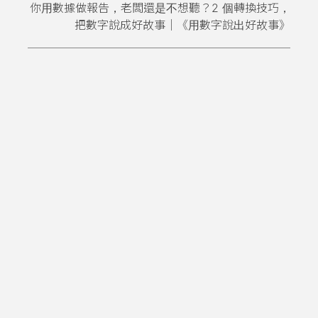
你用數據做報告，老闆還是不想聽？2 個轉換技巧，
把數字說成好故事｜《用數字說出好故事》