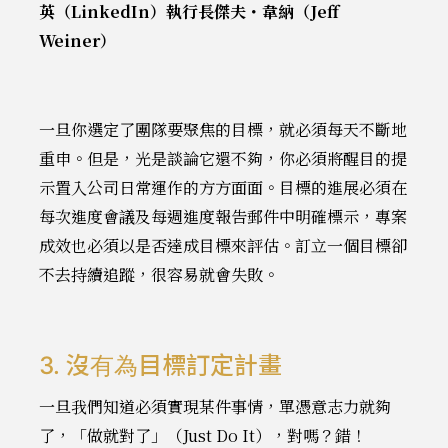
英（LinkedIn）執行長傑夫・韋納（Jeff
Weiner）
一旦你選定了團隊要聚焦的目標，就必須每天不斷地
重申。但是，光是談論它還不夠，你必須將醒目的提
示置入公司日常運作的方方面面。目標的進展必須在
每次進度會議及每週進度報告郵件中明確標示，專案
成效也必須以是否達成目標來評估。訂立一個目標卻
不去持續追蹤，很容易就會失敗。
3. 沒有為目標訂定計畫
一旦我們知道必須實現某件事情，單憑意志力就夠
了，「做就對了」（Just Do It），對嗎？錯！