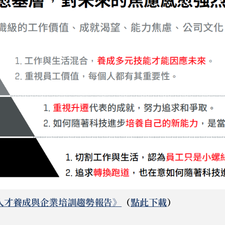
人才養成與企業培訓趨勢報告》
（
點此下載
）