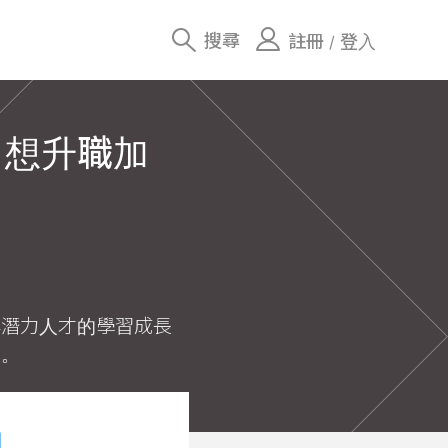
搜尋
註冊
登入
/
！想升職加
與潛力人才的學習成長
較。