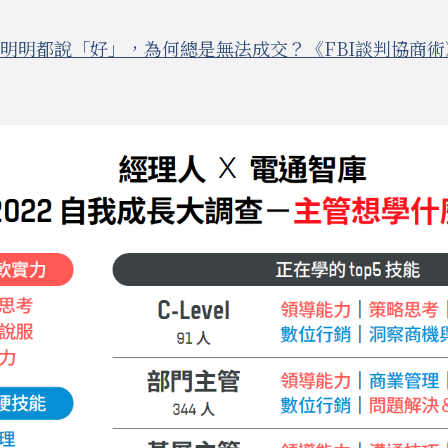
明明都說「好」，為何總是無法成交？《FBI談判協商