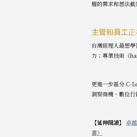
層的需求和想法截
主管和員工正
台灣經理人最想學習
力；專業技術（ha
更進一步區分 C-
洞察商機、數位行
【延伸閱讀】
卓越
書》