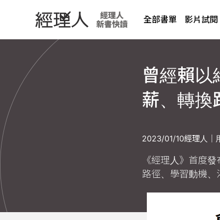
全部書單
影片試閱
曾經賴以
薪、轉換
2023/01/10
經理人｜
《經理人》首度發
路徑、學習動機、