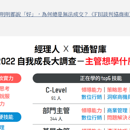
明明都說「好」，為何總是無法成交？《FBI談判協商