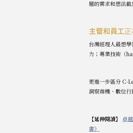
層的需求和想法截
主管和員工正
台灣經理人最想學習
力；專業技術（ha
更進一步區分 C-
洞察商機、數位行
【延伸閱讀】
卓越
書》