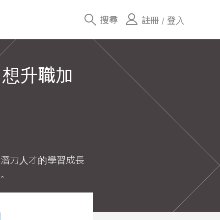
搜尋
註冊
登入
/
！想升職加
與潛力人才的學習成長
較。