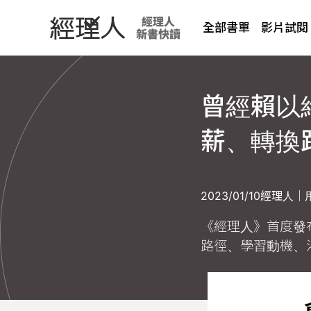
全部書單
影片試閱
曾經賴以
薪、轉換
2023/01/10
經理人｜
《經理人》首度發
路徑、學習動機、