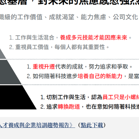
人才養成與企業培訓趨勢報告》
（
點此下載
）