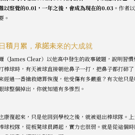
以察覺的0.01，一年之後，會成為現在的0.03。
作者
要。
日積月累，承諾未來的大成就
（James Clear）以他高中發生的故事破題，說明習
打棒球時，有天被球直接朝他鼻子一打，把鼻子都打碎了
來經過一番搶救總算恢復，他受傷有多嚴重？有次他只是
眼球整個掉出，你就知道有多慘烈。
也康復起來，只是他回到學校之後，就被退出棒球隊。上
棒球校隊，從板凳球員蹲起，實力也很弱。就是從這個時