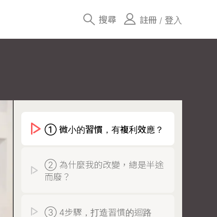
搜尋
註冊
登入
/
① 微小的習慣，有複利效應？
② 為什麼我的改變，總是半途
而廢？
③ 4步驟，打造習慣的迴路