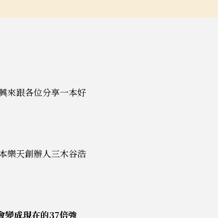
興來跟各位分享一本好
本樂天創辦人三木谷浩
會變成現在的37倍強