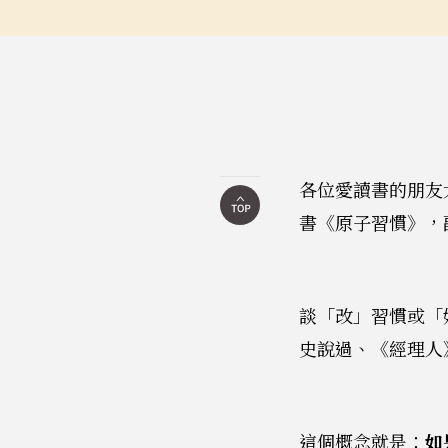
各位愛讀書的朋友
書《原子習慣》，
談「改」習慣或「
史說過、《經理人
這個概念就是：
如