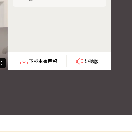
下載本書簡報
純聽版