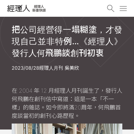
把公司經營得一塌糊塗，才發
現自己並非特例…《經理人》
發行人何飛鵬談創刊初衷
2023/08/28
經理人月刊 吳美欣
在 2004 年 12 月經理人月刊誕生了，發行人
何飛鵬在創刊信中寫道：這是一本「不一
樣」的雜誌。如今即將滿20周年，何飛鵬首
度談當初的創刊心路歷程。