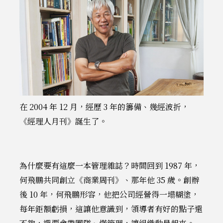
在 2004 年 12 月，經歷 3 年的籌備、幾經波折，
《經理人月刊》誕生了。
為什麼要有這麼一本管理雜誌？時間回到 1987 年，
何飛鵬共同創立《商業周刊》、那年他 35 歲。創辦
後 10 年，何飛鵬形容，他把公司經營得一塌糊塗，
每年鉅額虧損，這讓他意識到，領導者有好的點子還