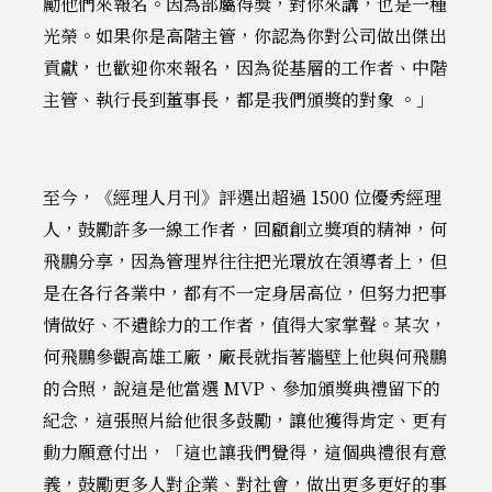
勵他們來報名。因為部屬得獎，對你來講，也是一種
光榮。如果你是高階主管，你認為你對公司做出傑出
貢獻，也歡迎你來報名，因為從基層的工作者、中階
主管、執行長到董事長，都是我們頒獎的對象 。」
至今，《經理人月刊》評選出超過 1500 位優秀經理
人，鼓勵許多一線工作者，回顧創立獎項的精神，何
飛鵬分享，因為管理界往往把光環放在領導者上，但
是在各行各業中，都有不一定身居高位，但努力把事
情做好、不遺餘力的工作者，值得大家掌聲。某次，
何飛鵬參觀高雄工廠，廠長就指著牆壁上他與何飛鵬
的合照，說這是他當選 MVP、參加頒獎典禮留下的
紀念，這張照片給他很多鼓勵，讓他獲得肯定、更有
動力願意付出，「這也讓我們覺得，這個典禮很有意
義，鼓勵更多人對企業、對社會，做出更多更好的事