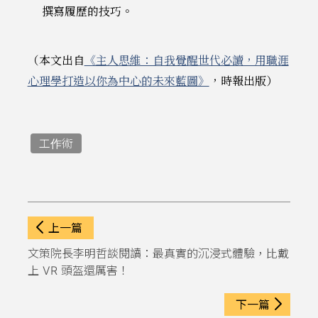
撰寫履歷的技巧。
（本文出自
《主人思維：自我覺醒世代必讀，用職涯
心理學打造以你為中心的未來藍圖》
，時報出版）
工作術
上一篇
文策院長李明哲談閱讀：最真實的沉浸式體驗，比戴
上 VR 頭盔還厲害！
下一篇