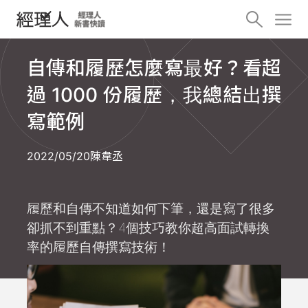
自傳和履歷怎麼寫最好？看超
過 1000 份履歷，我總結出撰
寫範例
2022/05/20
陳韋丞
履歷和自傳不知道如何下筆，還是寫了很多
卻抓不到重點？4個技巧教你超高面試轉換
率的履歷自傳撰寫技術！