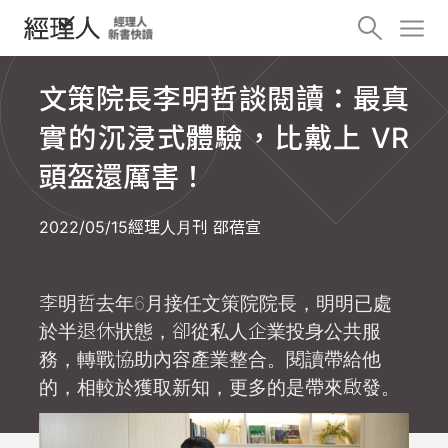
文策院長李明哲談閱讀：最真
實的沉浸式體驗，比戴上 VR
頭盔還厲害！
2022/05/15
經理人月刊 邵蓓宣
李明哲去年6月接任文策院院長，明明已處
於半退休狀態，卻從私人企業投身公共服
務，轉戰協助內容產業整合。閱讀帶給他
的，相較於獲取新知，更多的是帶來啟發。